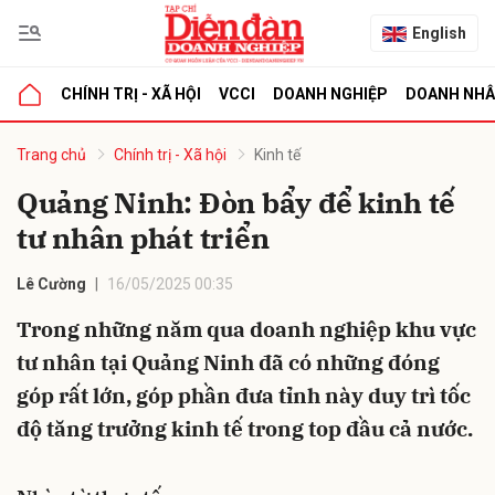
English
CHÍNH TRỊ - XÃ HỘI
VCCI
DOANH NGHIỆP
DOANH NH
bình luận
Trang chủ
Chính trị - Xã hội
Kinh tế
Quảng Ninh: Đòn bẩy để kinh tế
tư nhân phát triển
Lê Cường
16/05/2025 00:35
Trong những năm qua doanh nghiệp khu vực
tư nhân tại Quảng Ninh đã có những đóng
Hủy
G
góp rất lớn, góp phần đưa tỉnh này duy trì tốc
độ tăng trưởng kinh tế trong top đầu cả nước.